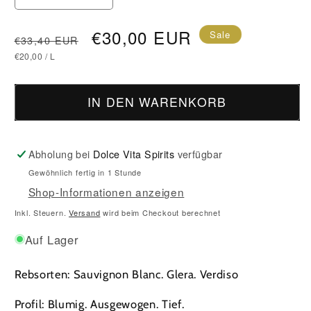
die
die
Menge
Menge
Normaler
Verkaufspreis
€30,00 EUR
Sale
€33,40 EUR
für
für
GRUNDPREIS
PRO
Preis
€20,00
/
L
Surfine
Surfine
Cuvée
Cuvée
Brut
Brut
IN DEN WARENKORB
Magnum
Magnum
1,5L
1,5L
Abholung bei
Dolce Vita Spirits
verfügbar
Gewöhnlich fertig in 1 Stunde
Shop-Informationen anzeigen
Inkl. Steuern.
Versand
wird beim Checkout berechnet
Auf Lager
Rebsorten: Sauvignon Blanc. Glera. Verdiso
Profil: Blumig. Ausgewogen. Tief.