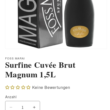
Medien
1
in
FOSS MARAI
Surfine Cuvée Brut
Modal
öffnen
Magnum 1,5L
Keine Bewertungen
Anzahl
Verringere
Erhöhe