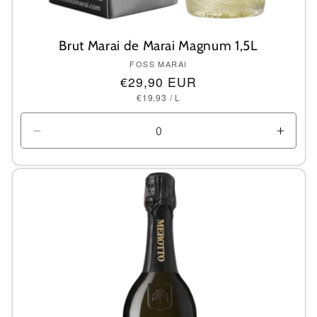
Brut Marai de Marai Magnum 1,5L
Anbieter:
FOSS MARAI
Normaler
€29,90 EUR
GRUNDPREIS
PRO
Preis
€19,93
/
L
Verringere
Erhö
die
die
Menge
Meng
für
für
Default
Defau
Title
Title