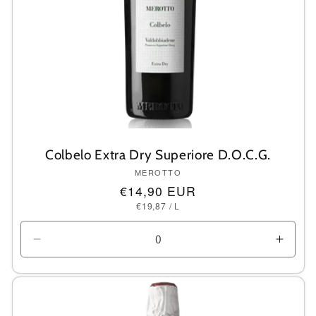
Colbelo Extra Dry Superiore D.O.C.G.
Anbieter:
MEROTTO
Normaler
€14,90 EUR
GRUNDPREIS
PRO
Preis
€19,87
/
L
Verringere
Erhö
die
die
Menge
Meng
für
für
Default
Defau