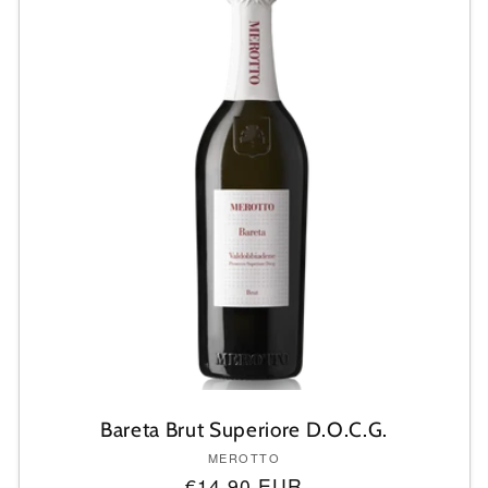
Title
Title
Bareta Brut Superiore D.O.C.G.
Anbieter:
MEROTTO
Normaler
€14,90 EUR