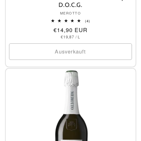
D.O.C.G.
Anbieter:
MEROTTO
4
(4)
Bewertungen
Normaler
€14,90 EUR
insgesamt
GRUNDPREIS
PRO
Preis
€19,87
/
L
Ausverkauft