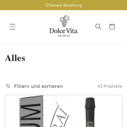
Direkt
Sichere Bezahlung
zum
Inhalt
Warenkorb
K
Alles
a
t
Filtern und sortieren
43 Produkte
e
g
o
r