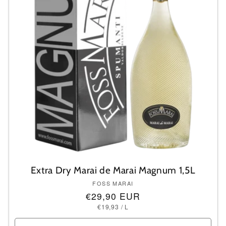
i
e
:
Extra Dry Marai de Marai Magnum 1,5L
Anbieter:
FOSS MARAI
Normaler
€29,90 EUR
GRUNDPREIS
PRO
Preis
€19,93
/
L