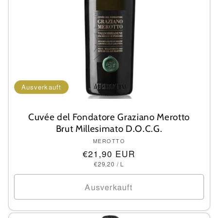
Ausverkauft
Cuvée del Fondatore Graziano Merotto
Brut Millesimato D.O.C.G.
Anbieter:
MEROTTO
Normaler
€21,90 EUR
GRUNDPREIS
PRO
Preis
€29,20
/
L
Ausverkauft